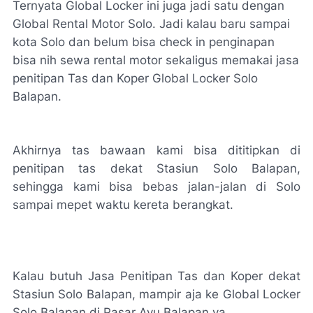
Ternyata Global Locker ini juga jadi satu dengan
Global Rental Motor Solo. Jadi kalau baru sampai
kota Solo dan belum bisa check in penginapan
bisa nih sewa rental motor sekaligus memakai jasa
penitipan Tas dan Koper Global Locker Solo
Balapan.
Akhirnya tas bawaan kami bisa dititipkan di
penitipan tas dekat Stasiun Solo Balapan,
sehingga kami bisa bebas jalan-jalan di Solo
sampai mepet waktu kereta berangkat.
Kalau butuh Jasa Penitipan Tas dan Koper dekat
Stasiun Solo Balapan, mampir aja ke Global Locker
Solo Balapan di Pasar Ayu Balapan ya.