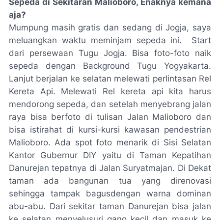
Sepeda di Sekitaran Malioboro, Enaknya kemana
aja?
Mumpung masih gratis dan sedang di Jogja, saya
meluangkan waktu meminjam sepeda ini.
Start
dari persewaan Tugu Jogja. Bisa foto-foto naik
sepeda dengan Background Tugu Yogyakarta.
Lanjut berjalan ke selatan melewati perlintasan Rel
Kereta Api. Melewati Rel kereta api kita harus
mendorong sepeda, dan setelah menyebrang jalan
raya bisa berfoto di tulisan Jalan Malioboro dan
bisa istirahat di kursi-kursi kawasan pendestrian
Malioboro. Ada spot foto menarik di Sisi Selatan
Kantor Gubernur DIY yaitu di Taman Kepatihan
Danurejan tepatnya di Jalan Suryatmajan. Di Dekat
taman ada bangunan tua yang direnovasi
sehingga tampak bagusdengan warna dominan
abu-abu. Dari sekitar taman Danurejan bisa jalan
ke selatan menyelusuri gang kecil dan masuk ke