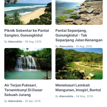
Piknik Sebentar ke Pantai
Pantai Sepanjang,
Sanglen, Gunungkidul
Gunungkidul - Tak
Sepanjang Jalan Kenangan
By
Alannobita
08 Aug, 2016
•
By
Alannobita
10 Aug, 2016
•
Air Terjun Pulosari,
Menelusuri Lembah
Tersembunyi Di Dasar
Mangunan, Imogiri, Bantul
Sebuah Jurang
By
Alannobita
04 May, 2016
•
By
Alannobita
30 Apr, 2016
•