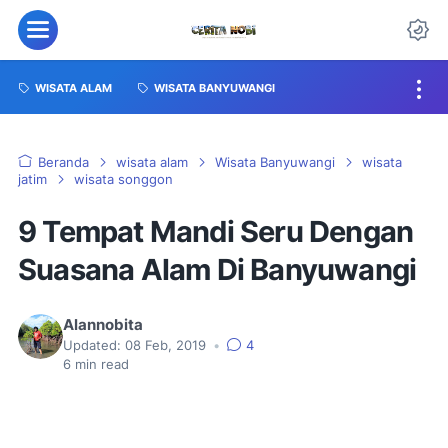
WISATA ALAM
WISATA BANYUWANGI
Beranda
wisata alam
Wisata Banyuwangi
wisata
jatim
wisata songgon
9 Tempat Mandi Seru Dengan
Suasana Alam Di Banyuwangi
Alannobita
Updated:
08 Feb, 2019
•
4
6
min read