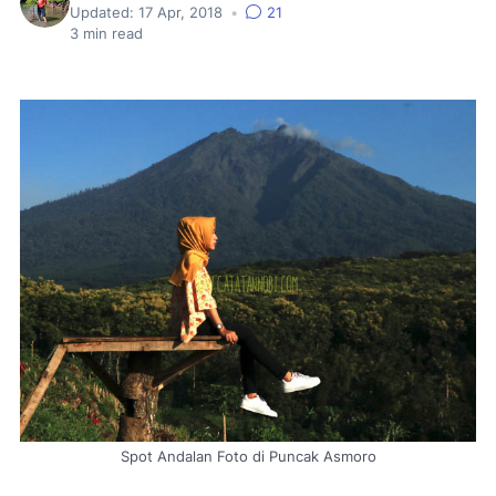
Updated:
17 Apr, 2018
•
21
3
min read
Spot Andalan Foto di Puncak Asmoro