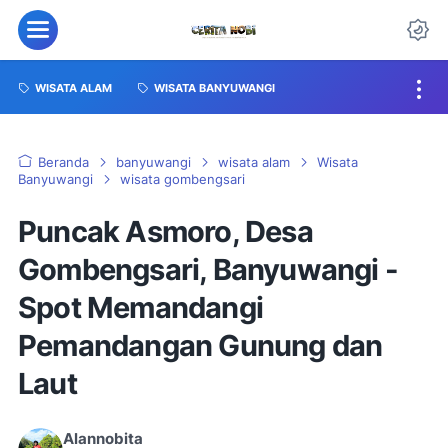
WISATA ALAM
WISATA BANYUWANGI
Beranda
banyuwangi
wisata alam
Wisata
Banyuwangi
wisata gombengsari
Puncak Asmoro, Desa
Gombengsari, Banyuwangi -
Spot Memandangi
Pemandangan Gunung dan
Laut
Alannobita