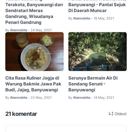
Terakota, Banyuwangi dan
Banyuwangi - Pantai Sejuk
Sendratari Meras
Di Daerah Muncar
Gandrung, Wisudanya
By
Alannobita
16 May, 2021
•
Penari Gandrung
By
Alannobita
24 May, 2021
•
Cita Rasa Kuliner Jogja di
Serunya Bermain Air Di
Warung Bakmie Jawa Pak
Sendang Seruni -
Budi, Jajag, Banyuwangi
Banyuwangi
By
Alannobita
22 May, 2021
By
Alannobita
14 May, 2021
•
•
21 komentar
Oldest