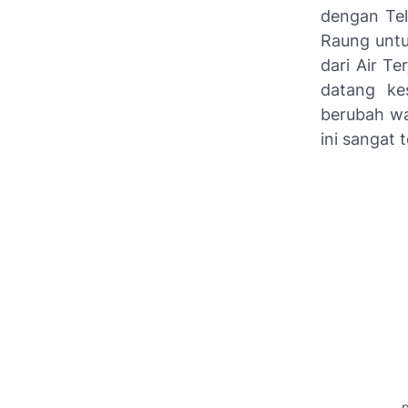
dengan Tel
Raung untu
dari Air Te
datang ke
berubah wa
ini sangat t
p