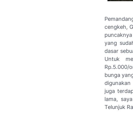
Pemandang
cengkeh, G
puncaknya 
yang sudah
dasar sebu
Untuk me
Rp.5.000/o
bunga yang
digunakan u
juga terda
lama, saya
Telunjuk R