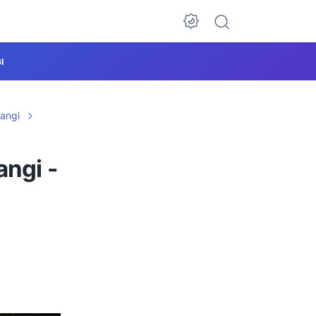
I
angi
angi -
g