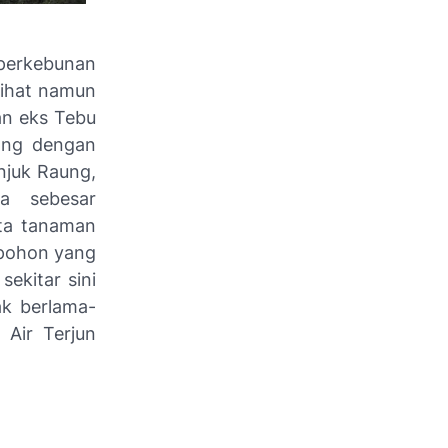
perkebunan
lihat namun
an eks Tebu
rang dengan
njuk Raung,
a sebesar
ata tanaman
 pohon yang
sekitar sini
ak berlama-
 Air Terjun