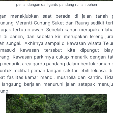
pemandangan dari gardu pandang rumah pohon
an menakjubkan saat berada di jalan tanah 
unung Meranti-Gunung Suket dan Raung sedikit ter
agak tertutup awan. Sebelah kanan merupakan lah
 di panen, dan sebelah kiri merupakan lereng ju
ah sungai. Akhirnya sampai di kawasan wisata Telu
masuki kawasan tersebut kita dipungut biay
rang. Kawasan parkirnya cukup menarik dengan t
 menarik, area gardu pandang dalam bentuk rumah
ntuk melihat pemandangan sekitar lebih leluasa. di 
pat fasilitas kamar mandi, musholla dan kantin. Tid
 langsung berjalan menuruni jalan setapak menuju
aung.