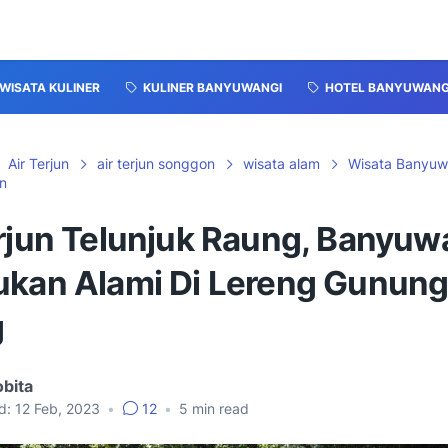
WISATA KULINER
KULINER BANYUWANGI
HOTEL BANYUWANG
Air Terjun
air terjun songgon
wisata alam
Wisata Banyuw
n
erjun Telunjuk Raung, Banyuw
ukan Alami Di Lereng Gunun
g
bita
d:
12 Feb, 2023
•
12
•
5
min read