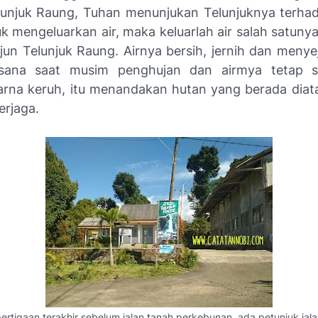
unjuk Raung, Tuhan menunjukan Telunjuknya terh
k mengeluarkan air, maka keluarlah air salah satunya
rjun Telunjuk Raung. Airnya bersih, jernih dan meny
sana saat musim penghujan dan airmya tetap s
rna keruh, itu menandakan hutan yang berada diatas
erjaga.
ertigaan terakhir sebelum jalan tanah perkebunan, ada petunjuk jal