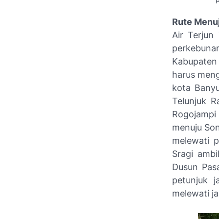
Rute Menuj
Air Terjun
perkebuna
Kabupaten
harus meng
kota Banyu
Telunjuk R
Rogojampi
menuju Son
melewati p
Sragi ambi
Dusun Pasa
petunjuk j
melewati j