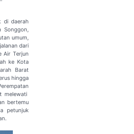
k di daerah
n Songgon,
kutan umum,
alanan dari
 Air Terjun
rah ke Kota
arah Barat
erus hingga
 Perempatan
ut melewati
kan bertemu
ja petunjuk
an.