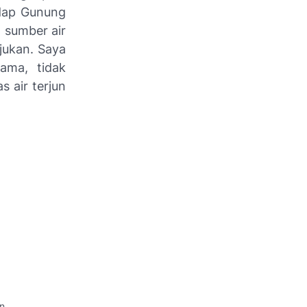
adap Gunung
 sumber air
ejukan. Saya
ama, tidak
 air terjun
an