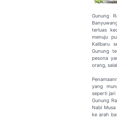
Gunung R
Banyuwang
terluas k
menuju pu
Kalibaru 
Gunung te
pesona ya
orang, sala
Penamaann
yang mung
seperti jar
Gunung Rau
Nabi Musa
ke arah ba