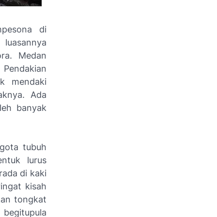
pesona di
 luasannya
ora. Medan
 Pendakian
uk mendaki
aknya. Ada
leh banyak
gota tubuh
ntuk lurus
rada di kaki
ingat kisah
an tongkat
 begitupula