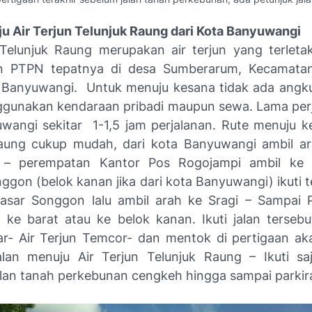
u Air Terjun Telunjuk Raung dari Kota Banyuwangi
 Telunjuk Raung merupakan air terjun yang terleta
n PTPN tepatnya di desa Sumberarum, Kecamata
 Banyuwangi.
Untuk menuju kesana tidak ada ang
gunakan kendaraan pribadi maupun sewa. Lama perj
wangi sekitar 1-1,5 jam perjalanan. Rute menuju ke
aung cukup mudah, dari kota Banyuwangi ambil a
 – perempatan Kantor Pos Rogojampi ambil ke 
ggon (belok kanan jika dari kota Banyuwangi) ikuti t
asar Songgon lalu ambil arah ke Sragi – Sampai
l ke barat atau ke belok kanan. Ikuti jalan terseb
r- Air Terjun Temcor- dan mentok di pertigaan a
alan menuju Air Terjun Telunjuk Raung – Ikuti sa
alan tanah perkebunan cengkeh hingga sampai parkir