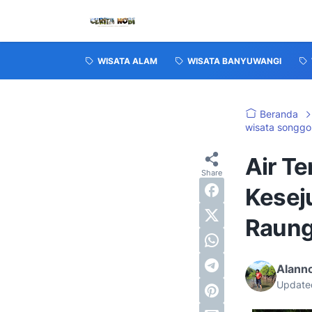
WISATA ALAM
WISATA BANYUWANGI
Beranda
wisata songgo
Air T
Kesej
Raun
Alanno
Update