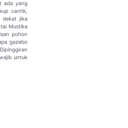
t ada yang
kup cantik,
 dekat jika
ntai Mustika
risan pohon
apa gazebo
Dipinggiran
wajib untuk