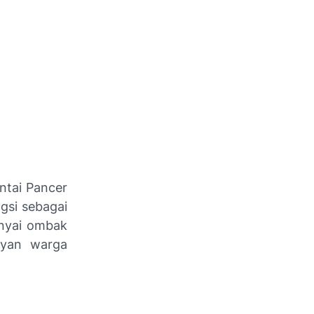
antai Pancer
gsi sebagai
nyai ombak
ayan warga