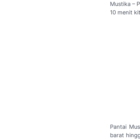
Mustika – P
10 menit ki
Pantai Mus
barat hing