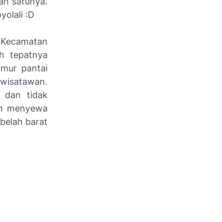
ah satunya.
olali :D
ecamatan
h tepatnya
imur pantai
 wisatawan.
 dan tidak
gin menyewa
belah barat