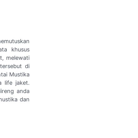
 memutuskan
ata khusus
t, melewati
tersebut di
tai Mustika
life jaket.
iireng anda
mustika dan