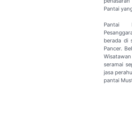
penasaran 
Pantai yan
Pantai 
Pesanggar
berada di 
Pancer. Be
Wisatawan
seramai se
jasa perah
pantai Must