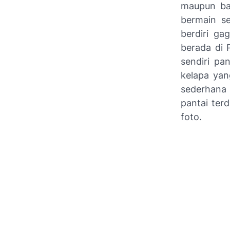
maupun ba
bermain se
berdiri ga
berada di P
sendiri pa
kelapa ya
sederhana 
pantai ter
foto.