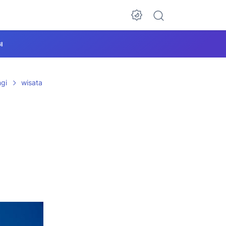
I
gi
wisata