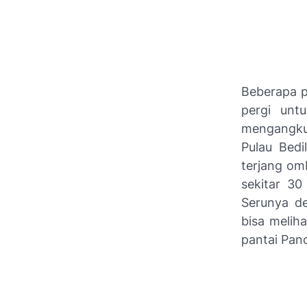
Beberapa p
pergi unt
mengangkut
Pulau Bedi
terjang om
sekitar 30
Serunya de
bisa melih
pantai Panc