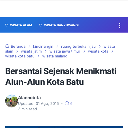
WISATA ALAM
WISATA BANYUWANGI
Beranda
kincir angin
ruang terbuka hijau
wisata
alam
wisata jatim
wisata jawa timur
wisata kota
wisata kota batu
wisata malang
Bersantai Sejenak Menikmati
Alun-Alun Kota Batu
Alannobita
Updated:
31 Agu, 2015
•
6
3
min read