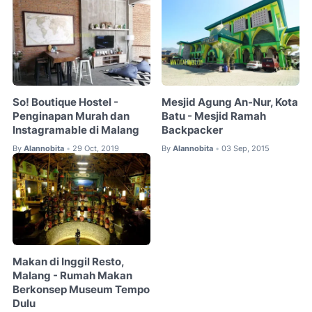
So! Boutique Hostel -
Mesjid Agung An-Nur, Kota
Penginapan Murah dan
Batu - Mesjid Ramah
Instagramable di Malang
Backpacker
By
Alannobita
29 Oct, 2019
By
Alannobita
03 Sep, 2015
•
•
Makan di Inggil Resto,
Malang - Rumah Makan
Berkonsep Museum Tempo
Dulu