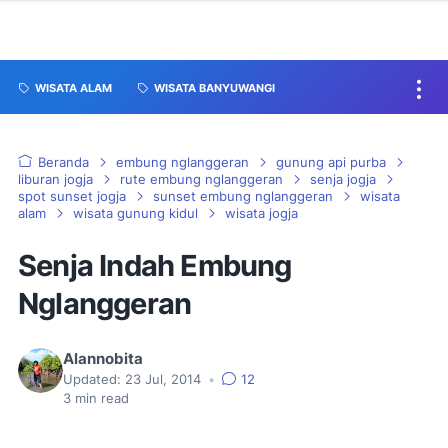
WISATA ALAM
WISATA BANYUWANGI
Beranda
embung nglanggeran
gunung api purba
liburan jogja
rute embung nglanggeran
senja jogja
spot sunset jogja
sunset embung nglanggeran
wisata
alam
wisata gunung kidul
wisata jogja
Senja Indah Embung
Nglanggeran
Alannobita
Updated:
23 Jul, 2014
•
12
3
min read