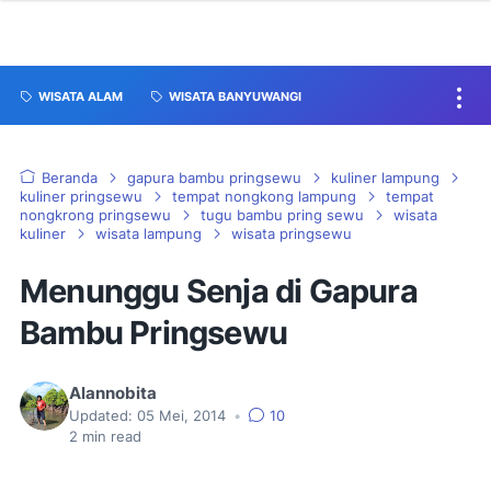
WISATA ALAM
WISATA BANYUWANGI
Beranda
gapura bambu pringsewu
kuliner lampung
kuliner pringsewu
tempat nongkong lampung
tempat
nongkrong pringsewu
tugu bambu pring sewu
wisata
kuliner
wisata lampung
wisata pringsewu
Menunggu Senja di Gapura
Bambu Pringsewu
Alannobita
Updated:
05 Mei, 2014
•
10
2
min read