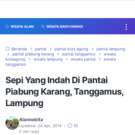
WISATA ALAM
WISATA BANYUWANGI
Beranda
pantai
pantai kota agung
pantai lampung
pantai piabung karang
pantai tanggamus
wisata
kotaagung
wisata lampung
wisata pantai
wisata
tanggamus
Sepi Yang Indah Di Pantai
Piabung Karang, Tanggamus,
Lampung
Alannobita
Updated:
24 Apr, 2014
•
10
2
min read