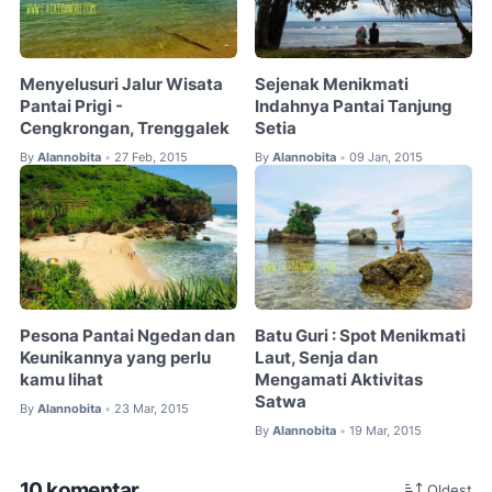
Menyelusuri Jalur Wisata
Sejenak Menikmati
Pantai Prigi -
Indahnya Pantai Tanjung
Cengkrongan, Trenggalek
Setia
By
Alannobita
27 Feb, 2015
By
Alannobita
09 Jan, 2015
•
•
Pesona Pantai Ngedan dan
Batu Guri : Spot Menikmati
Keunikannya yang perlu
Laut, Senja dan
kamu lihat
Mengamati Aktivitas
Satwa
By
Alannobita
23 Mar, 2015
•
By
Alannobita
19 Mar, 2015
•
10 komentar
Oldest