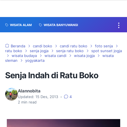
WISATA ALAM
WISATA BANYUWANGI
Beranda
candi boko
candi ratu boko
foto senja
ratu boko
senja jogja
senja ratu boko
spot sunset jogja
wisata budaya
wisata candi
wisata jogja
wisata
sleman
yogyakarta
Senja Indah di Ratu Boko
Alannobita
Updated:
15 Des, 2013
•
4
2
min read