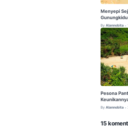
Menyepi Seje
Gunungkidu
By
Alannobita
•
Pesona Pant
Keunikannya
By
Alannobita
•
15 koment