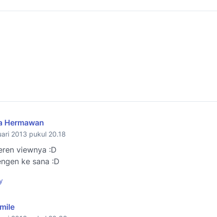
a Hermawan
ari 2013 pukul 20.18
eren viewnya :D
engen ke sana :D
y
mile