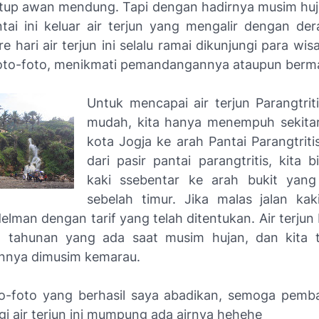
tutup awan mendung. Tapi dengan hadirnya musim huj
tai ini keluar air terjun yang mengalir dengan der
 hari air terjun ini selalu ramai dikunjungi para wi
oto-foto, menikmati pemandangannya ataupun bermai
Untuk mencapai air terjun Parangtriti
mudah, kita hanya menempuh sekitar
kota Jogja ke arah Pantai Parangtriti
dari pasir pantai parangtritis, kita b
kaki ssebentar ke arah bukit yang 
sebelah timur. Jika malas jalan kaki
man dengan tarif yang telah ditentukan. Air terjun 
ya tahunan yang ada saat musim hujan, dan kita 
nya dimusim kemarau.
to-foto yang berhasil saya abadikan, semoga pemba
i air terjun ini mumpung ada airnya hehehe