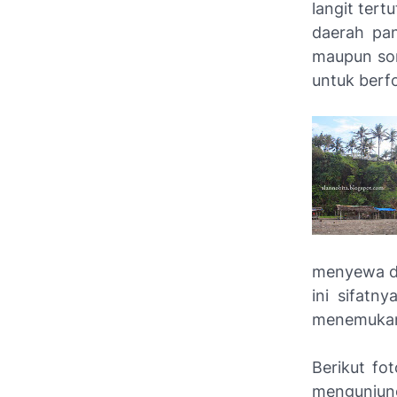
langit ter
daerah pan
maupun sore
untuk berf
menyewa del
ini sifatn
menemukan
Berikut fo
mengunjung