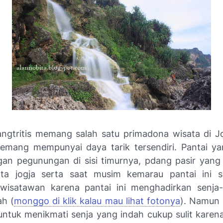
angtritis memang salah satu primadona wisata di Jo
emang mempunyai daya tarik tersendiri. Pantai ya
n pegunungan di sisi timurnya, pdang pasir yang 
ta jogja serta saat musim kemarau pantai ini se
 wisatawan karena pantai ini menghadirkan senja
ah (
monggo di klik kalau mau lihat fotonya
). Namun
untuk menikmati senja yang indah cukup sulit karena