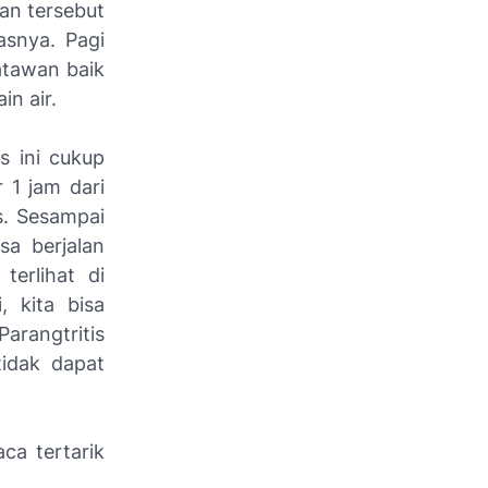
an tersebut
asnya. Pagi
satawan baik
n air.
s ini cukup
 1 jam dari
s. Sesampai
isa berjalan
terlihat di
, kita bisa
Parangtritis
tidak dapat
ca tertarik