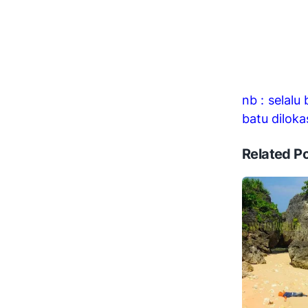
nb : selal
batu diloka
Related P