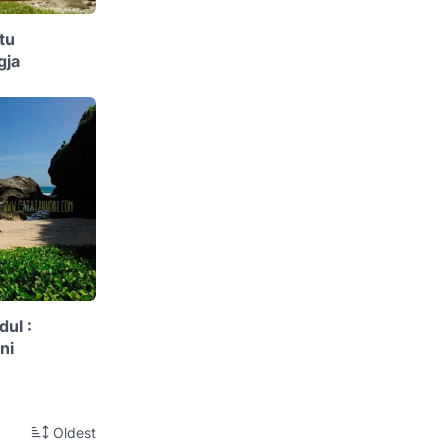
tu
gja
ul :
ni
Oldest