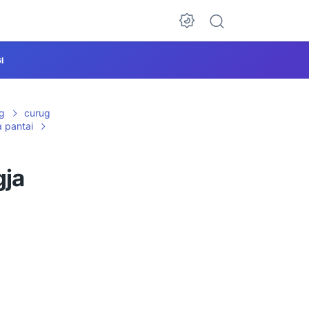
I
g
curug
a pantai
gja