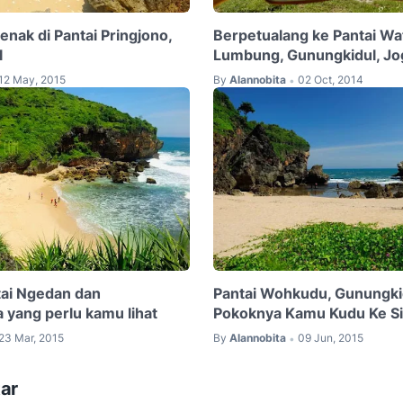
nak di Pantai Pringjono,
Berpetualang ke Pantai Wa
l
Lumbung, Gunungkidul, Jo
12 May, 2015
By
Alannobita
02 Oct, 2014
•
ai Ngedan dan
Pantai Wohkudu, Gunungkid
 yang perlu kamu lihat
Pokoknya Kamu Kudu Ke Si
23 Mar, 2015
By
Alannobita
09 Jun, 2015
•
ar