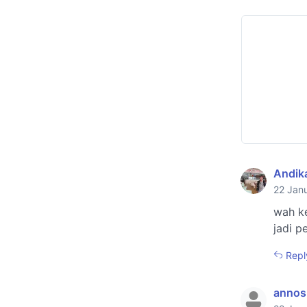
Andik
22 Janu
wah k
jadi p
Repl
annos