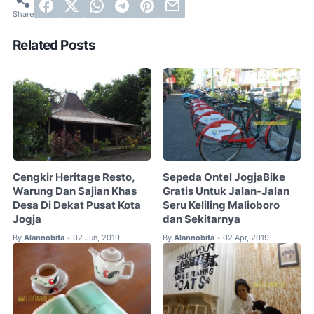
Related Posts
Cengkir Heritage Resto,
Sepeda Ontel JogjaBike
Warung Dan Sajian Khas
Gratis Untuk Jalan-Jalan
Desa Di Dekat Pusat Kota
Seru Keliling Malioboro
Jogja
dan Sekitarnya
By
Alannobita
02 Jun, 2019
By
Alannobita
02 Apr, 2019
•
•