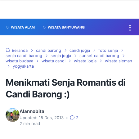
WISATA ALAM
WISATA BANYUWANGI
Beranda
candi barong
candi jogja
foto senja
senja candi barong
senja jogja
sunset candi barong
wisata budaya
wisata candi
wisata jogja
wisata sleman
yogyakarta
Menikmati Senja Romantis di
Candi Barong :)
Alannobita
Updated:
15 Des, 2013
•
2
2
min read